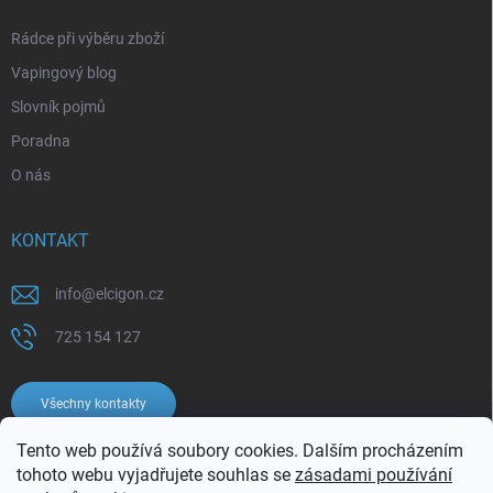
Rádce při výběru zboží
Vapingový blog
Slovník pojmů
Poradna
O nás
KONTAKT
info
@
elcigon.cz
725 154 127
Všechny kontakty
Tento web používá soubory cookies. Dalším procházením
tohoto webu vyjadřujete souhlas se
zásadami používání