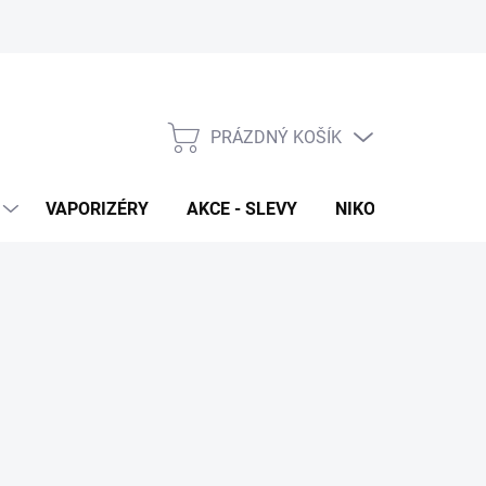
PRÁZDNÝ KOŠÍK
NÁKUPNÍ
KOŠÍK
VAPORIZÉRY
AKCE - SLEVY
NIKOTINOVÉ SÁČK