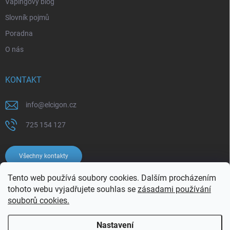
Vapingový blog
Slovník pojmů
Poradna
O nás
KONTAKT
info
@
elcigon.cz
725 154 127
Všechny kontakty
Tento web používá soubory cookies. Dalším procházením
tohoto webu vyjadřujete souhlas se
zásadami používání
souborů cookies.
Nastavení