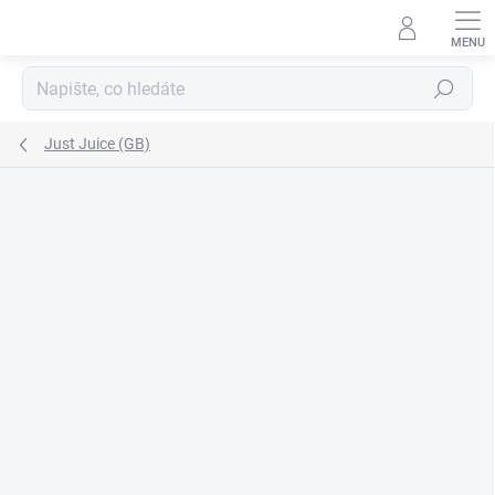
Přejít
na
obsah
Hledat
Just Juice (GB)