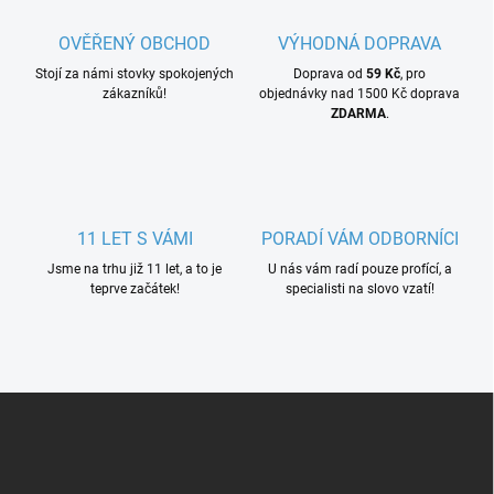
OVĚŘENÝ OBCHOD
VÝHODNÁ DOPRAVA
Stojí za námi stovky spokojených
Doprava od
59 Kč
, pro
zákazníků!
objednávky nad 1500 Kč doprava
ZDARMA
.
11 LET S VÁMI
PORADÍ VÁM ODBORNÍCI
Jsme na trhu již 11 let, a to je
U nás vám radí pouze profící, a
teprve začátek!
specialisti na slovo vzatí!
Z
á
p
a