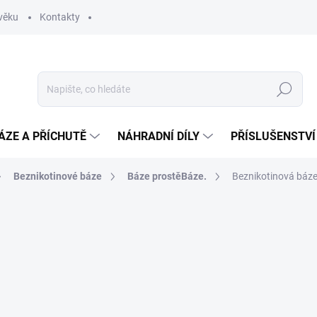
věku
Kontakty
Hledat
ÁZE A PŘÍCHUTĚ
NÁHRADNÍ DÍLY
PŘÍSLUŠENSTVÍ
Beznikotinové báze
Báze prostěBáze.
Beznikotinová báz