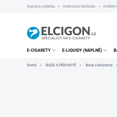
Přejít
Doprava a platba
Hodnocení obchodu
Ověření 
na
obsah
E-CIGARETY
E-LIQUIDY (NÁPLNĚ)
B
Domů
BÁZE A PŘÍCHUTĚ
Báze a Boostery