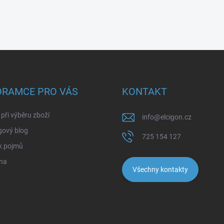
ORAMCE PRO VÁS
KONTAKT
při výběru zboží
info
@
elcigon.cz
gový blog
725 154 127
k pojmů
na
Všechny kontakty