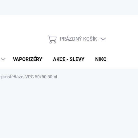
PRÁZDNÝ KOŠÍK
NÁKUPNÍ
KOŠÍK
VAPORIZÉRY
AKCE - SLEVY
NIKOTINOVÉ SÁČK
e prostěBáze. VPG 50/50 50ml