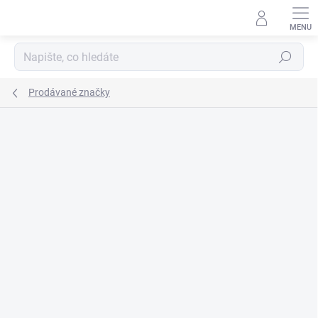
Přejít
na
obsah
Hledat
Prodávané značky