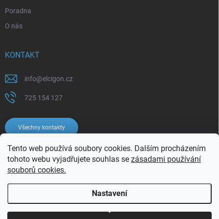
Poradna
O nás
KONTAKT
info
@
elcigon.cz
725 154 127
Všechny kontakty
Tento web používá soubory cookies. Dalším procházením
tohoto webu vyjadřujete souhlas se
zásadami používání
souborů cookies.
Nastavení
Copyright 2026
Elcigon.cz
. Všechna práva vyhrazena.
Upravit nastavení
cookies