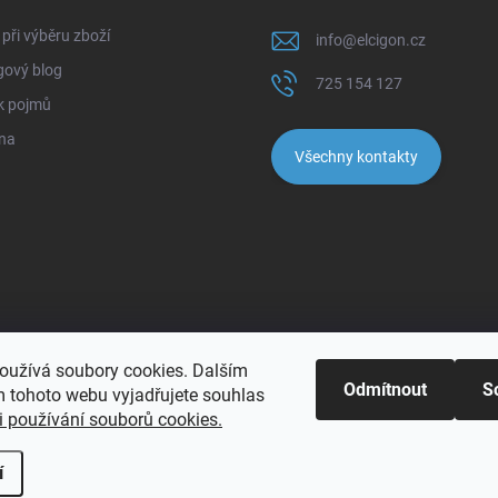
při výběru zboží
info
@
elcigon.cz
gový blog
725 154 127
k pojmů
na
Všechny kontakty
oužívá soubory cookies. Dalším
Odmítnout
S
 tohoto webu vyjadřujete souhlas
 používání souborů cookies.
pravit nastavení cookies
í