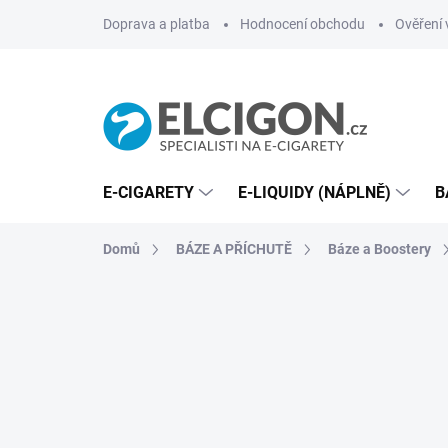
Přejít
Doprava a platba
Hodnocení obchodu
Ověření 
na
obsah
E-CIGARETY
E-LIQUIDY (NÁPLNĚ)
B
Domů
BÁZE A PŘÍCHUTĚ
Báze a Boostery