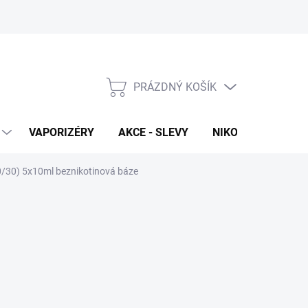
PRÁZDNÝ KOŠÍK
NÁKUPNÍ
KOŠÍK
VAPORIZÉRY
AKCE - SLEVY
NIKOTINOVÉ SÁČK
70/30) 5x10ml beznikotinová báze