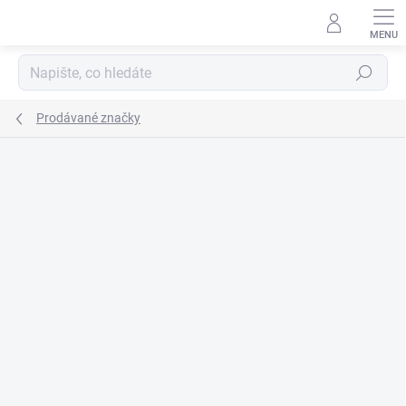
Přejít
na
obsah
Hledat
Prodávané značky