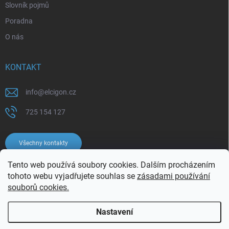
Slovník pojmů
Poradna
O nás
KONTAKT
info
@
elcigon.cz
725 154 127
Všechny kontakty
Tento web používá soubory cookies. Dalším procházením
tohoto webu vyjadřujete souhlas se
zásadami používání
souborů cookies.
Nastavení
Copyright 2026
Elcigon.cz
. Všechna práva vyhrazena.
Upravit nastavení