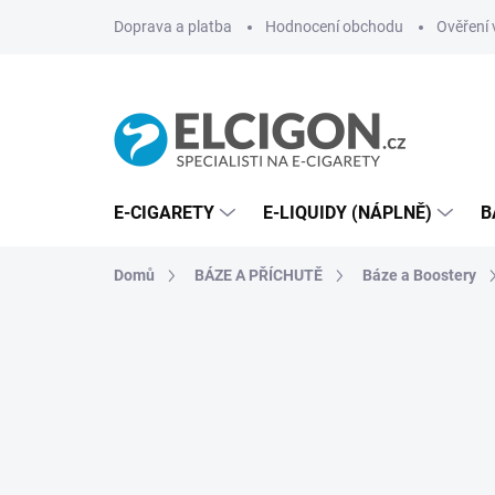
Přejít
Doprava a platba
Hodnocení obchodu
Ověření 
na
obsah
E-CIGARETY
E-LIQUIDY (NÁPLNĚ)
B
Domů
BÁZE A PŘÍCHUTĚ
Báze a Boostery