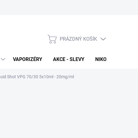
PRÁZDNÝ KOŠÍK
NÁKUPNÍ
KOŠÍK
VAPORIZÉRY
AKCE - SLEVY
NIKOTINOVÉ SÁČK
quid Shot VPG 70/30 5x10ml - 20mg/ml