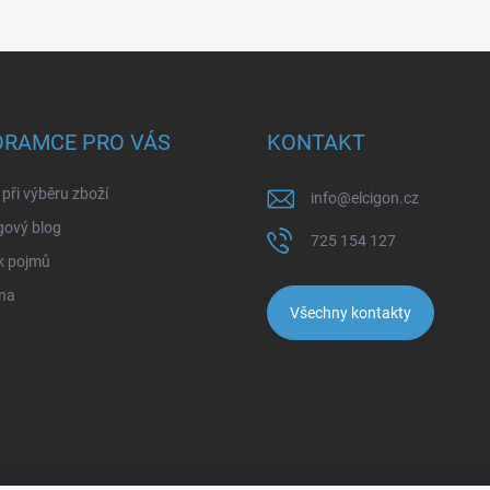
ORAMCE PRO VÁS
KONTAKT
při výběru zboží
info
@
elcigon.cz
gový blog
725 154 127
k pojmů
na
Všechny kontakty