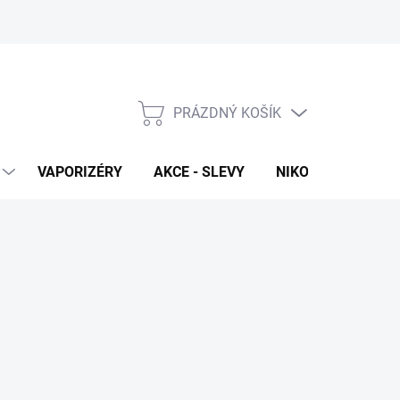
PRÁZDNÝ KOŠÍK
NÁKUPNÍ
KOŠÍK
VAPORIZÉRY
AKCE - SLEVY
NIKOTINOVÉ SÁČK