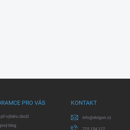
ORAMCE PRO VÁS
KONTAKT
při výběru zboží
info
@
elcigon.cz
gový blog
725 154 127