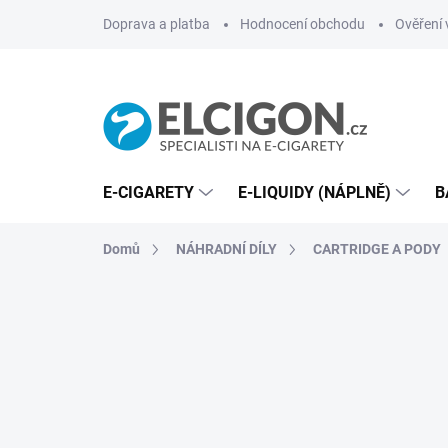
Přejít
Doprava a platba
Hodnocení obchodu
Ověření 
na
obsah
E-CIGARETY
E-LIQUIDY (NÁPLNĚ)
B
Domů
NÁHRADNÍ DÍLY
CARTRIDGE A PODY