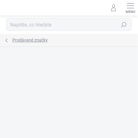
Přejít
na
obsah
Hledat
Prodávané značky