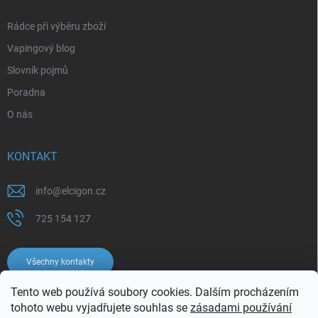
Rádce při výběru zboží
Vapingový blog
Slovník pojmů
Poradna
O nás
KONTAKT
info
@
elcigon.cz
725 154 127
Všechny kontakty
Tento web používá soubory cookies. Dalším procházením
tohoto webu vyjadřujete souhlas se
zásadami používání