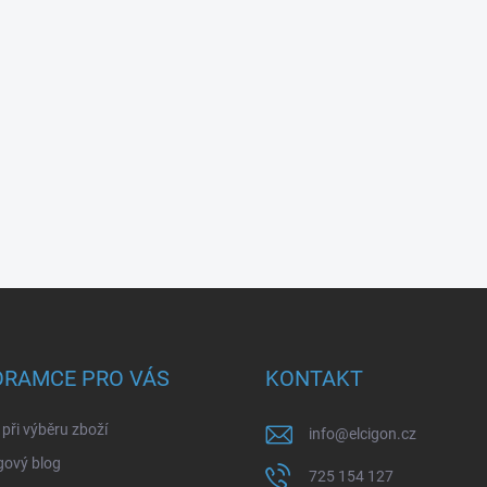
ORAMCE PRO VÁS
KONTAKT
při výběru zboží
info
@
elcigon.cz
gový blog
725 154 127