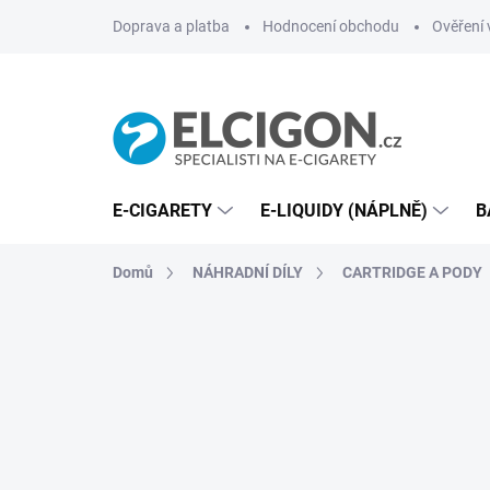
Přejít
Doprava a platba
Hodnocení obchodu
Ověření 
na
obsah
E-CIGARETY
E-LIQUIDY (NÁPLNĚ)
B
Domů
NÁHRADNÍ DÍLY
CARTRIDGE A PODY