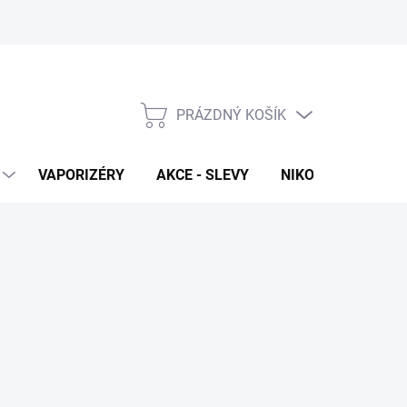
PRÁZDNÝ KOŠÍK
NÁKUPNÍ
KOŠÍK
VAPORIZÉRY
AKCE - SLEVY
NIKOTINOVÉ SÁČK