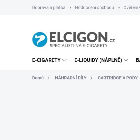
Přejít
Doprava a platba
Hodnocení obchodu
Ověření 
na
obsah
E-CIGARETY
E-LIQUIDY (NÁPLNĚ)
B
Domů
NÁHRADNÍ DÍLY
CARTRIDGE A PODY