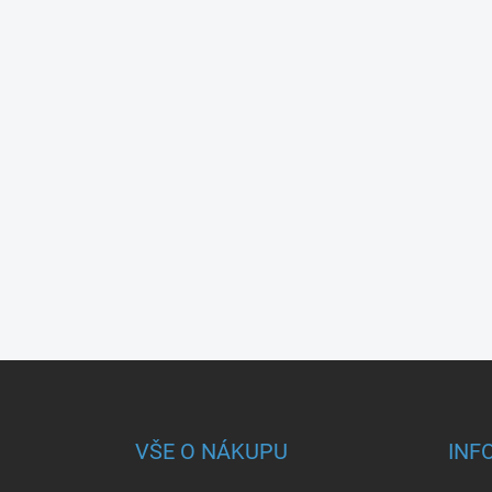
Z
á
p
a
VŠE O NÁKUPU
INF
t