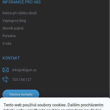
INFORAMCE PRO VÁS
Rádce při výběru zboží
Vapingový blog
Slovník pojmů
Poradna
O nás
KONTAKT
info
@
elcigon.cz
725 154 127
Všechny kontakty
Tento web používá soubory cookies. Dalším procházením