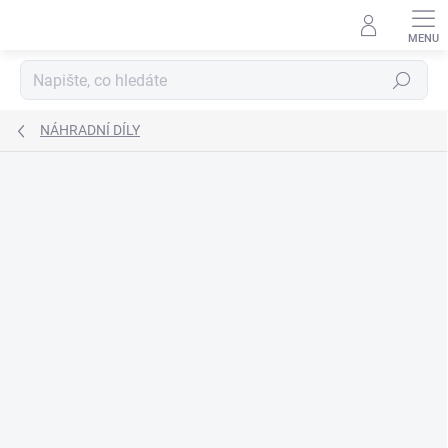
Přejít
na
obsah
Hledat
NÁHRADNÍ DÍLY