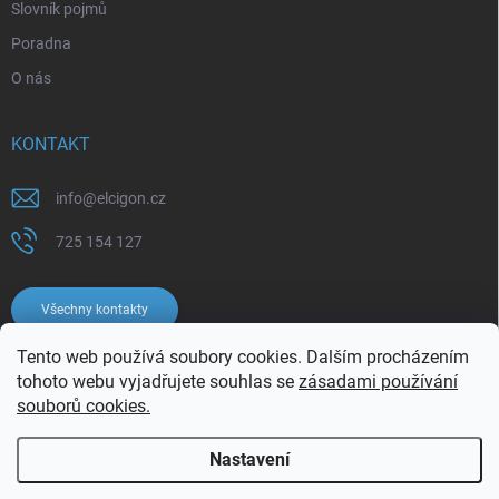
Slovník pojmů
Poradna
O nás
KONTAKT
info
@
elcigon.cz
725 154 127
Všechny kontakty
Tento web používá soubory cookies. Dalším procházením
tohoto webu vyjadřujete souhlas se
zásadami používání
souborů cookies.
Nastavení
Copyright 2026
Elcigon.cz
. Všechna práva vyhrazena.
Upravit nastavení