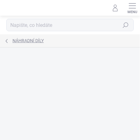
Přejít
na
obsah
Hledat
NÁHRADNÍ DÍLY