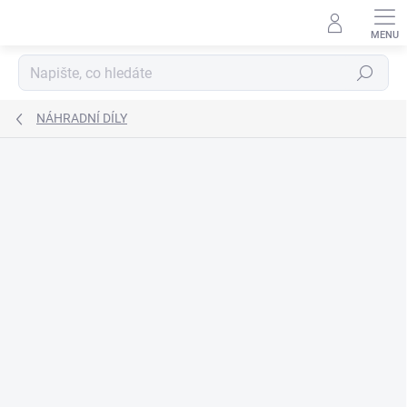
Přejít
na
obsah
Hledat
NÁHRADNÍ DÍLY