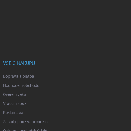
p
a
t
í
VŠE O NÁKUPU
Doprava a platba
Hodnocení obchodu
Ověření věku
Vrácení zboží
Reklamace
Zásady používání cookies
Ochrana osobních údajů