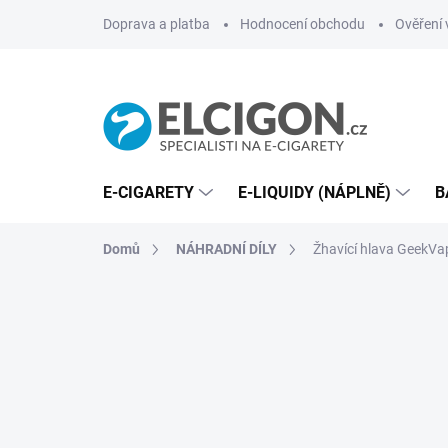
Přejít
Doprava a platba
Hodnocení obchodu
Ověření 
na
obsah
E-CIGARETY
E-LIQUIDY (NÁPLNĚ)
B
Domů
NÁHRADNÍ DÍLY
Žhavící hlava GeekV