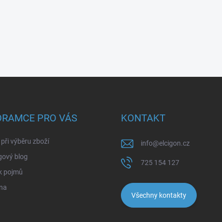
ORAMCE PRO VÁS
KONTAKT
při výběru zboží
info
@
elcigon.cz
gový blog
725 154 127
k pojmů
na
Všechny kontakty