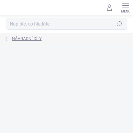
Přejít
na
obsah
Hledat
NÁHRADNÍ DÍLY