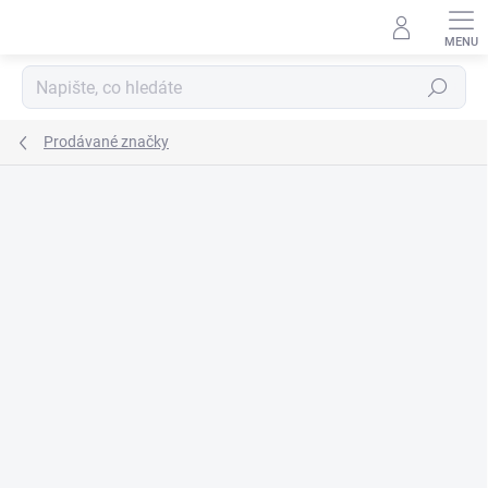
Přejít
na
obsah
Hledat
Prodávané značky