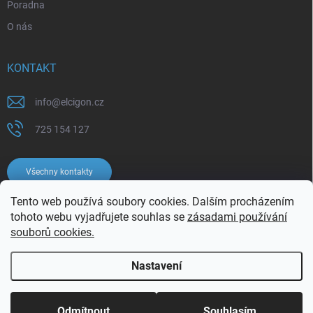
Poradna
O nás
KONTAKT
info
@
elcigon.cz
725 154 127
Všechny kontakty
Tento web používá soubory cookies. Dalším procházením
tohoto webu vyjadřujete souhlas se
zásadami používání
souborů cookies.
Nastavení
Copyright 2026
Elcigon.cz
. Všechna práva vyhrazena.
Upravit nastavení
cookies
Odmítnout
Souhlasím