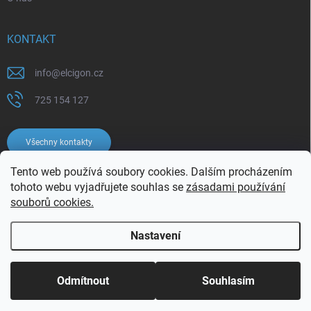
KONTAKT
info
@
elcigon.cz
725 154 127
Všechny kontakty
Tento web používá soubory cookies. Dalším procházením
tohoto webu vyjadřujete souhlas se
zásadami používání
souborů cookies.
Nastavení
Copyright 2026
Elcigon.cz
. Všechna práva vyhrazena.
Upravit nastavení
cookies
Odmítnout
Souhlasím
Vytvořil Shoptet
Používáme
ověření věku Adulto