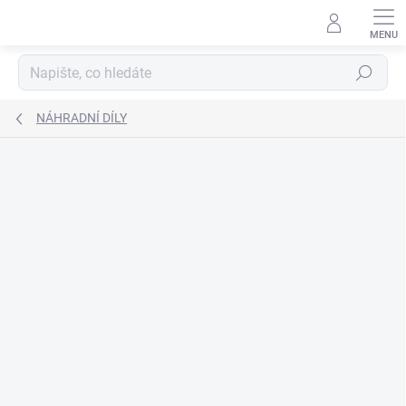
Přejít
na
obsah
Hledat
NÁHRADNÍ DÍLY