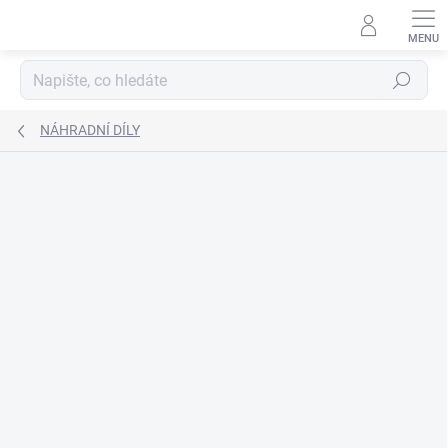
Přejít
na
obsah
Hledat
NÁHRADNÍ DÍLY