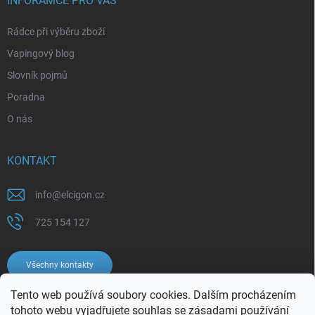
INFORAMCE PRO VÁS
Rádce při výběru zboží
Vapingový blog
Slovník pojmů
Poradna
O nás
KONTAKT
info
@
elcigon.cz
725 154 127
Všechny kontakty
Tento web používá soubory cookies. Dalším procházením
tohoto webu vyjadřujete souhlas se
zásadami používání