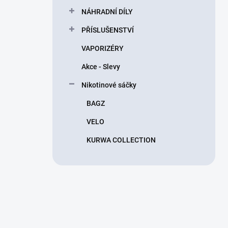
n
NÁHRADNÍ DÍLY
í
p
PŘÍSLUŠENSTVÍ
a
n
VAPORIZÉRY
e
Akce - Slevy
l
Nikotinové sáčky
BAGZ
VELO
KURWA COLLECTION