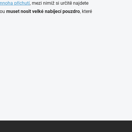
mnoha příchutí
, mezi nimiž si určitě najdete
bou
muset nosit velké nabíjecí pouzdro
, které