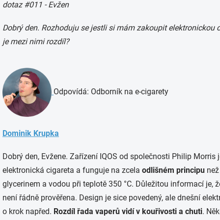
dotaz
#011 - Evžen
Dobrý den. Rozhoduju se jestli si mám zakoupit elektronickou c
je mezi nimi rozdíl?
Odpovídá: Odborník na e-cigarety
Dominik Krupka
Dobrý den, Evžene. Zařízení IQOS od společnosti Philip Morris 
elektronická cigareta a funguje na zcela
odlišném principu
než 
glycerinem a vodou při teplotě 350 °C. Důležitou informací je, ž
není řádně prověřena. Design je sice povedený, ale dnešní elek
o krok napřed.
Rozdíl řada vaperů vidí v kouřivosti a chuti
. Něk