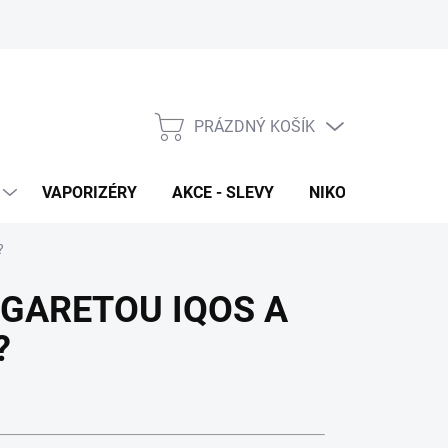
PRÁZDNÝ KOŠÍK
NÁKUPNÍ
KOŠÍK
VAPORIZÉRY
AKCE - SLEVY
NIKOTINOVÉ SÁČK
?
IGARETOU IQOS A
?