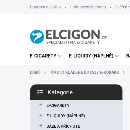
Přejít
Doprava a platba
Hodnocení obchodu
Ověření 
na
obsah
E-CIGARETY
E-LIQUIDY (NÁPLNĚ)
B
Domů
ČASTO KLADENÉ DOTAZY E-KUŘÁKŮ
P
Kategorie
o
Přeskočit
s
kategorie
t
E-CIGARETY
r
E-LIQUIDY (NÁPLNĚ)
a
n
BÁZE A PŘÍCHUTĚ