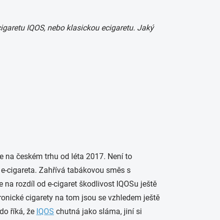
igaretu IQOS, nebo klasickou ecigaretu. Jaký
je na českém trhu od léta 2017. Není to
e-cigareta. Zahřívá tabákovou směs s
e na rozdíl od e-cigaret škodlivost IQOSu ještě
tronické cigarety na tom jsou se vzhledem ještě
do říká, že
IQOS
chutná jako sláma, jiní si