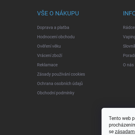
p
a
VŠE O NÁKUPU
INF
t
í
Doprava a platba
Rádce 
Hodnocení obchodu
Vapin
Ověření věku
Slovní
Vrácení zboží
Porad
Reklamace
O nás
Zásady používání cookies
Ochrana osobních údajů
Obchodní podmínky
Tento web p
procházením
se
zásadami