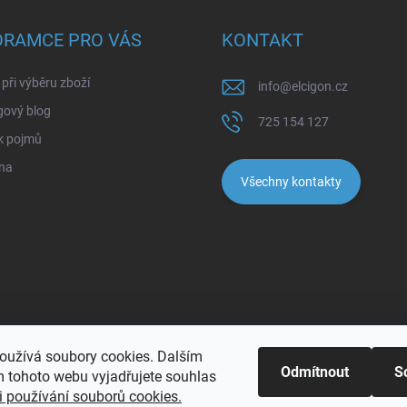
ORAMCE PRO VÁS
KONTAKT
při výběru zboží
info
@
elcigon.cz
gový blog
725 154 127
k pojmů
na
Všechny kontakty
oužívá soubory cookies. Dalším
Odmítnout
S
 tohoto webu vyjadřujete souhlas
 používání souborů cookies.