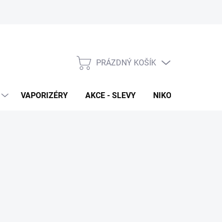
PRÁZDNÝ KOŠÍK
NÁKUPNÍ
KOŠÍK
VAPORIZÉRY
AKCE - SLEVY
NIKOTINOVÉ SÁČK