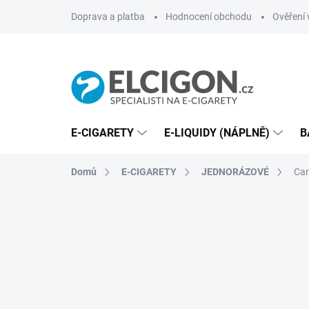
Přejít
Doprava a platba
Hodnocení obchodu
Ověření 
na
obsah
E-CIGARETY
E-LIQUIDY (NÁPLNĚ)
B
Domů
E-CIGARETY
JEDNORÁZOVÉ
Car