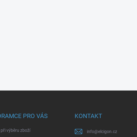
ORAMCE PRO VÁS
KONTAKT
při výběru zboží
info
@
elcigon.cz