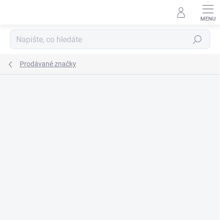
Přejít
na
obsah
Hledat
Prodávané značky