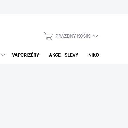
PRÁZDNÝ KOŠÍK
NÁKUPNÍ
KOŠÍK
VAPORIZÉRY
AKCE - SLEVY
NIKOTINOVÉ SÁČK