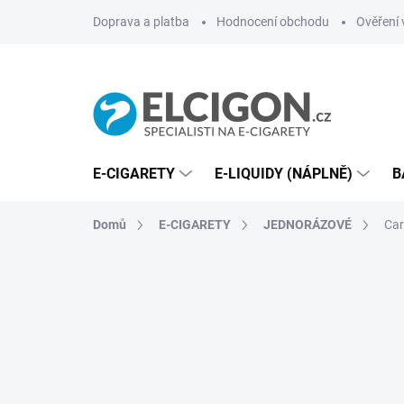
Přejít
Doprava a platba
Hodnocení obchodu
Ověření 
na
obsah
E-CIGARETY
E-LIQUIDY (NÁPLNĚ)
B
Domů
E-CIGARETY
JEDNORÁZOVÉ
Car