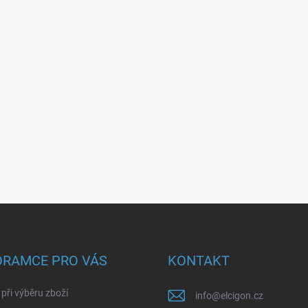
ORAMCE PRO VÁS
KONTAKT
při výběru zboží
info
@
elcigon.cz