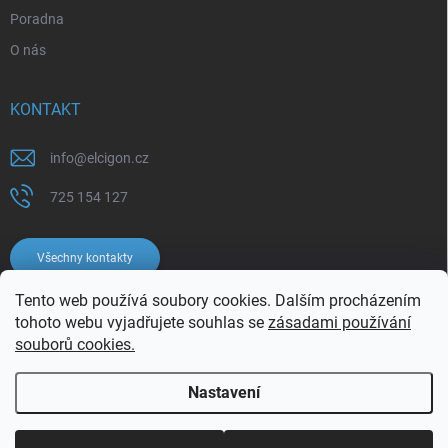
Poradna
O nás
KONTAKT
info
@
elcigon.cz
725 154 127
Všechny kontakty
Tento web používá soubory cookies. Dalším procházením
tohoto webu vyjadřujete souhlas se
zásadami používání
souborů cookies.
Nastavení
Copyright 2026
Elcigon.cz
. Všechna práva vyhrazena.
Upravit nastavení
cookies