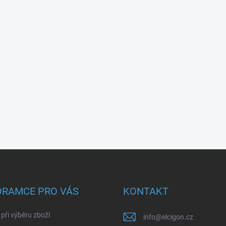
ORAMCE PRO VÁS
KONTAKT
při výběru zboží
info
@
elcigon.cz