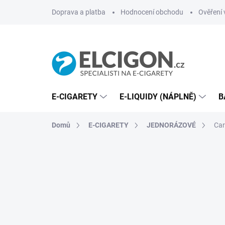
Přejít
Doprava a platba
Hodnocení obchodu
Ověření 
na
obsah
E-CIGARETY
E-LIQUIDY (NÁPLNĚ)
B
Domů
E-CIGARETY
JEDNORÁZOVÉ
Car