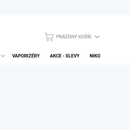
PRÁZDNÝ KOŠÍK
NÁKUPNÍ
KOŠÍK
VAPORIZÉRY
AKCE - SLEVY
NIKOTINOVÉ SÁČK