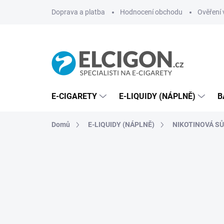
Přejít
Doprava a platba
Hodnocení obchodu
Ověření 
na
obsah
E-CIGARETY
E-LIQUIDY (NÁPLNĚ)
B
Domů
E-LIQUIDY (NÁPLNĚ)
NIKOTINOVÁ SŮL