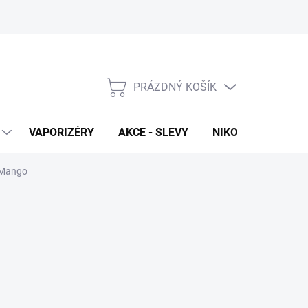
PRÁZDNÝ KOŠÍK
NÁKUPNÍ
KOŠÍK
VAPORIZÉRY
AKCE - SLEVY
NIKOTINOVÉ SÁČK
& Mango