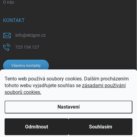
O nás
KONTAKT
info
@
elcigon.cz
725 154 127
Všechny kontakty
Tento web používá soubory cookies. Dalším procházením
tohoto webu vyjadřujete souhlas se
zásadami používání
souborů cookies.
Nastavení
Copyright 2026
Elcigon.cz
. Všechna práva vyhrazena.
Upravit nastavení
cookies
Odmítnout
Souhlasím
Vytvořil Shoptet