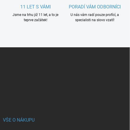
11 LET S VÁMI
PORADÍ VÁM ODBORNÍCI
Jsme na trhu již 11 let, a to je
U nás vám radí pouze profící, a
teprve začátek!
specialisti na slovo vzatí!
Z
á
p
a
t
í
VŠE O NÁKUPU