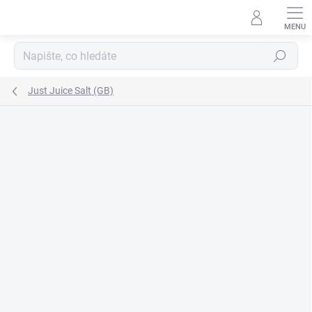
Přejít
na
obsah
Hledat
Just Juice Salt (GB)