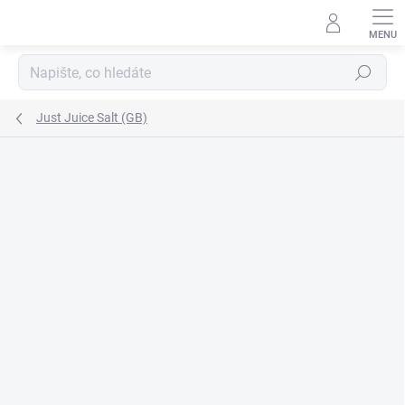
Přejít
na
obsah
Hledat
Just Juice Salt (GB)