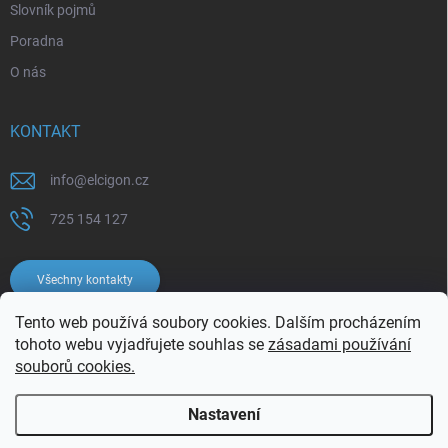
Slovník pojmů
Poradna
O nás
KONTAKT
info
@
elcigon.cz
725 154 127
Všechny kontakty
Tento web používá soubory cookies. Dalším procházením
tohoto webu vyjadřujete souhlas se
zásadami používání
souborů cookies.
Nastavení
Copyright 2026
Elcigon.cz
. Všechna práva vyhrazena.
Upravit nastavení