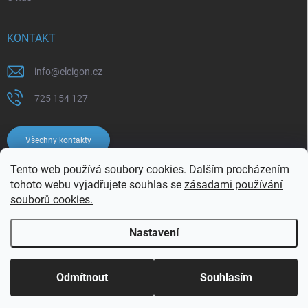
KONTAKT
info
@
elcigon.cz
725 154 127
Všechny kontakty
Tento web používá soubory cookies. Dalším procházením
tohoto webu vyjadřujete souhlas se
zásadami používání
souborů cookies.
Nastavení
Copyright 2026
Elcigon.cz
. Všechna práva vyhrazena.
Upravit nastavení
cookies
Odmítnout
Souhlasím
Vytvořil Shoptet
Používáme
ověření věku Adulto