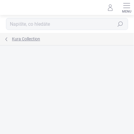
Přejít
na
obsah
Hledat
Kura Collection