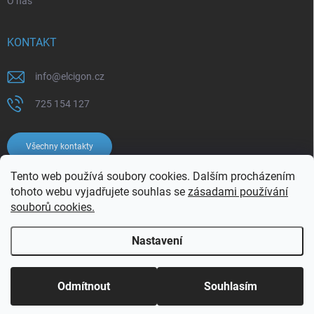
O nás
KONTAKT
info
@
elcigon.cz
725 154 127
Všechny kontakty
Tento web používá soubory cookies. Dalším procházením
tohoto webu vyjadřujete souhlas se
zásadami používání
souborů cookies.
Nastavení
Copyright 2026
Elcigon.cz
. Všechna práva vyhrazena.
Upravit nastavení
cookies
Odmítnout
Souhlasím
Vytvořil Shoptet