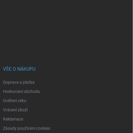
á
p
a
t
í
VŠE O NÁKUPU
Doprava a platba
Hodnocení obchodu
Ověření věku
Vrácení zboží
Reklamace
Zásady používání cookies