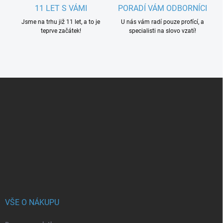
11 LET S VÁMI
PORADÍ VÁM ODBORNÍCI
Jsme na trhu již 11 let, a to je
U nás vám radí pouze profící, a
teprve začátek!
specialisti na slovo vzatí!
Z
á
p
a
t
í
VŠE O NÁKUPU