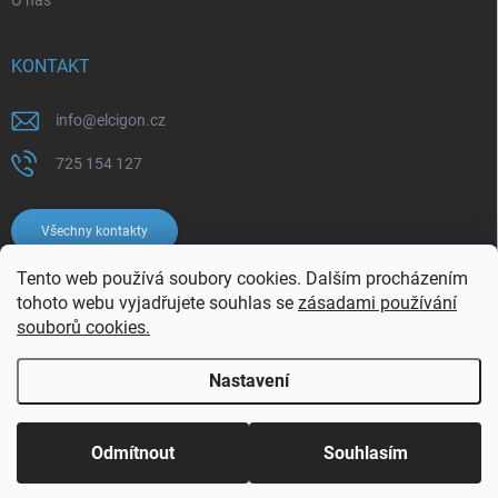
O nás
KONTAKT
info
@
elcigon.cz
725 154 127
Všechny kontakty
Tento web používá soubory cookies. Dalším procházením
tohoto webu vyjadřujete souhlas se
zásadami používání
souborů cookies.
Nastavení
Copyright 2026
Elcigon.cz
. Všechna práva vyhrazena.
Upravit nastavení
cookies
Odmítnout
Souhlasím
Vytvořil Shoptet