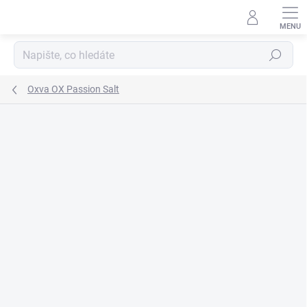
Přejít
na
obsah
Hledat
Oxva OX Passion Salt