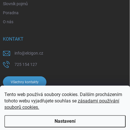
Slovník pojmů
Poradna
O nás
KONTAKT
info
@
elcigon.cz
725 154 127
Všechny kontakty
Tento web používá soubory cookies. Dalším procházením
tohoto webu vyjadřujete souhlas se
zásadami používání
souborů cookies.
Nastavení
Copyright 2026
Elcigon.cz
. Všechna práva vyhrazena.
Upravit nastavení