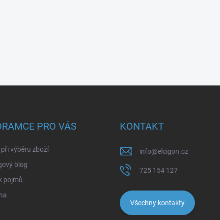
ORAMCE PRO VÁS
KONTAKT
při výběru zboží
info
@
elcigon.cz
gový blog
725 154 127
k pojmů
na
Všechny kontakty