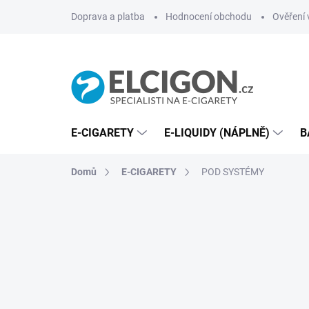
Přejít
Doprava a platba
Hodnocení obchodu
Ověření 
na
obsah
E-CIGARETY
E-LIQUIDY (NÁPLNĚ)
B
Domů
E-CIGARETY
POD SYSTÉMY