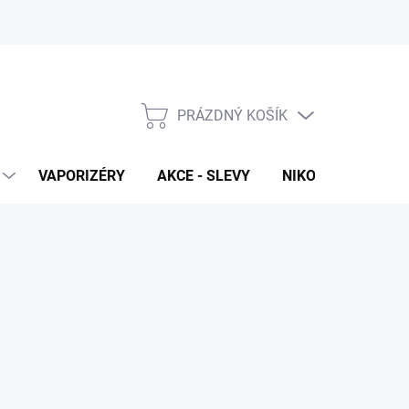
PRÁZDNÝ KOŠÍK
NÁKUPNÍ
KOŠÍK
VAPORIZÉRY
AKCE - SLEVY
NIKOTINOVÉ SÁČK