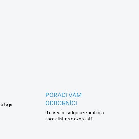
PORADÍ VÁM
ODBORNÍCI
 a to je
U nás vám radí pouze profící, a
specialisti na slovo vzatí!