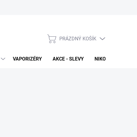
PRÁZDNÝ KOŠÍK
NÁKUPNÍ
KOŠÍK
VAPORIZÉRY
AKCE - SLEVY
NIKOTINOVÉ SÁČK