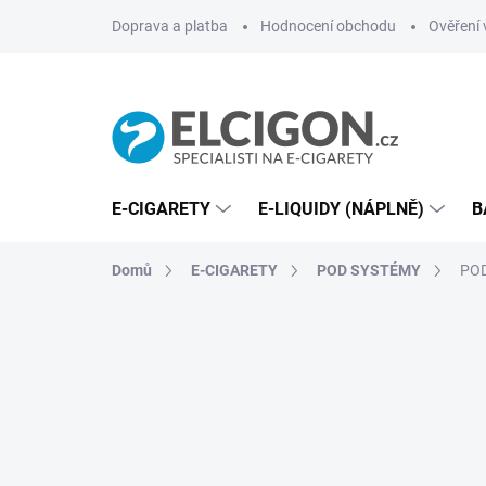
Přejít
Doprava a platba
Hodnocení obchodu
Ověření 
na
obsah
E-CIGARETY
E-LIQUIDY (NÁPLNĚ)
B
Domů
E-CIGARETY
POD SYSTÉMY
POD