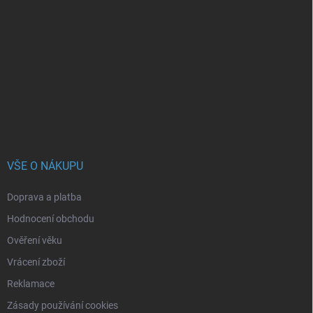
á
p
a
t
í
VŠE O NÁKUPU
Doprava a platba
Hodnocení obchodu
Ověření věku
Vrácení zboží
Reklamace
Zásady používání cookies