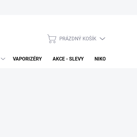
PRÁZDNÝ KOŠÍK
NÁKUPNÍ
KOŠÍK
VAPORIZÉRY
AKCE - SLEVY
NIKOTINOVÉ SÁČK