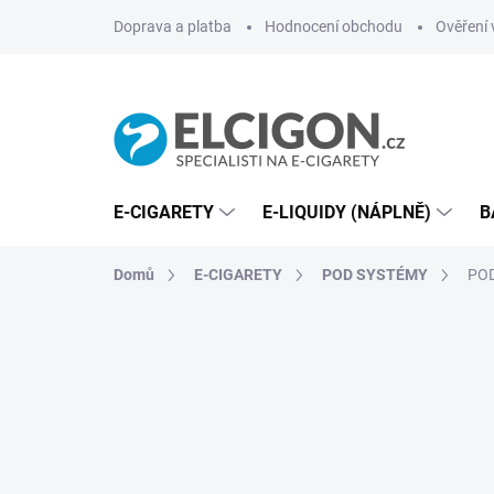
Přejít
Doprava a platba
Hodnocení obchodu
Ověření 
na
obsah
E-CIGARETY
E-LIQUIDY (NÁPLNĚ)
B
Domů
E-CIGARETY
POD SYSTÉMY
POD