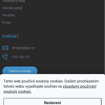
Vapingový blog
Slovník pojmů
Poradna
O nás
KONTAKT
info
@
elcigon.cz
725 154 127
Všechny kontakty
Tento web používá soubory cookies. Dalším procházením
tohoto webu vyjadřujete souhlas se
zásadami používání
souborů cookies.
Nastavení