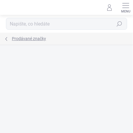
Přejít
na
obsah
Hledat
Prodávané značky