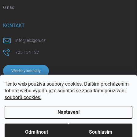
O nás
KONTAKT
info
@
elcigon.cz
725 154 127
Všechny kontakty
Tento web používá soubory cookies. Dalším procházením
tohoto webu vyjadřujete souhlas se
zásadami používání
souborů cookies.
Nastavení
Copyright 2026
Elcigon.cz
. Všechna práva vyhrazena.
Upravit nastavení
cookies
Odmítnout
Souhlasím
Vytvořil Shoptet