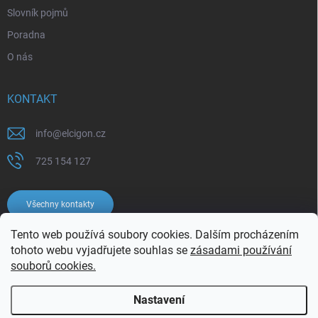
Slovník pojmů
Poradna
O nás
KONTAKT
info
@
elcigon.cz
725 154 127
Všechny kontakty
Tento web používá soubory cookies. Dalším procházením
tohoto webu vyjadřujete souhlas se
zásadami používání
souborů cookies.
Nastavení
Copyright 2026
Elcigon.cz
. Všechna práva vyhrazena.
Upravit nastavení