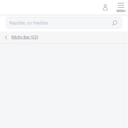
Přejít
na
obsah
Hledat
Ritchy Bar (CZ)