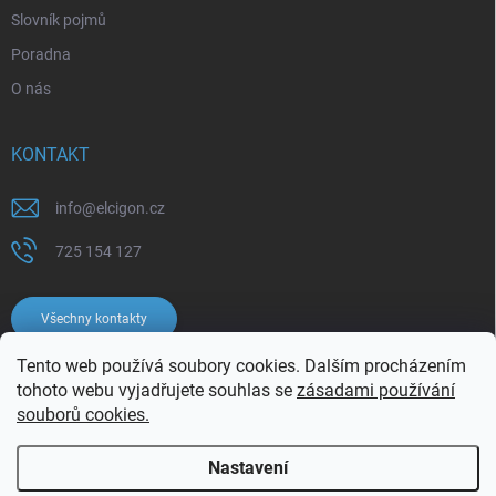
Slovník pojmů
Poradna
O nás
KONTAKT
info
@
elcigon.cz
725 154 127
Všechny kontakty
Tento web používá soubory cookies. Dalším procházením
tohoto webu vyjadřujete souhlas se
zásadami používání
souborů cookies.
Nastavení
Copyright 2026
Elcigon.cz
. Všechna práva vyhrazena.
Upravit nastavení