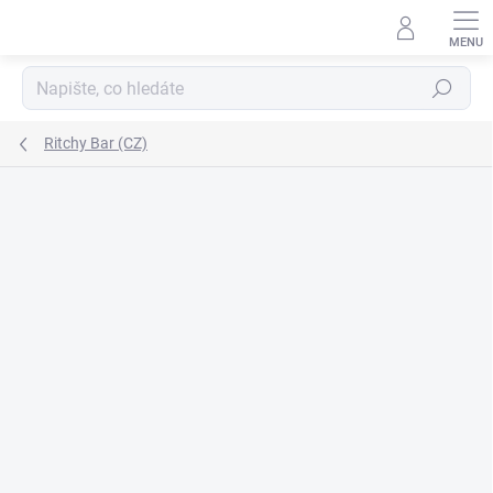
Přejít
na
obsah
Hledat
Ritchy Bar (CZ)