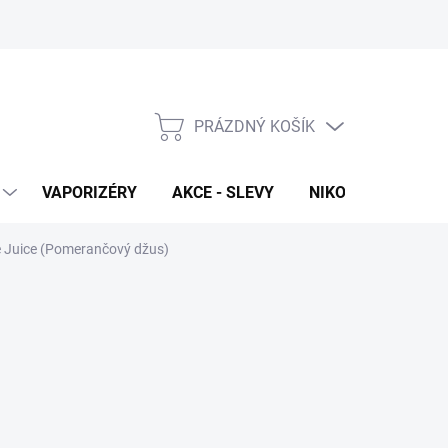
PRÁZDNÝ KOŠÍK
NÁKUPNÍ
KOŠÍK
VAPORIZÉRY
AKCE - SLEVY
NIKOTINOVÉ SÁČK
ge Juice (Pomerančový džus)