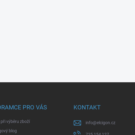
ORAMCE PRO VÁS
KONTAKT
při výběru zboží
info
@
elcigon.cz
gový blog
725 154 127