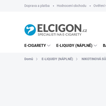
Přejít
Doprava a platba
Hodnocení obchodu
Ověření 
na
obsah
E-CIGARETY
E-LIQUIDY (NÁPLNĚ)
B
Domů
E-LIQUIDY (NÁPLNĚ)
NIKOTINOVÁ SŮL