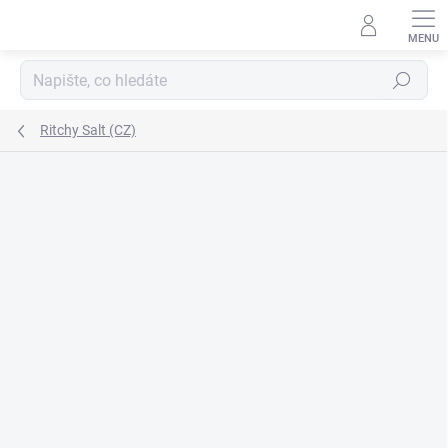
Přejít
na
obsah
Hledat
Ritchy Salt (CZ)