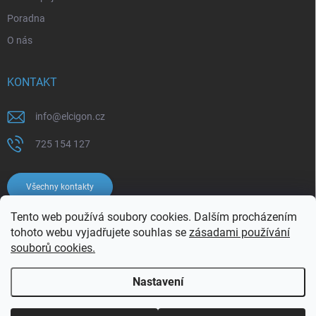
Poradna
O nás
KONTAKT
info
@
elcigon.cz
725 154 127
Všechny kontakty
Tento web používá soubory cookies. Dalším procházením
tohoto webu vyjadřujete souhlas se
zásadami používání
souborů cookies.
Nastavení
Copyright 2026
Elcigon.cz
. Všechna práva vyhrazena.
Upravit nastavení
cookies