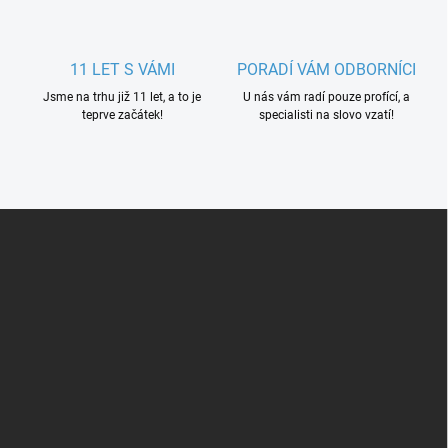
11 LET S VÁMI
PORADÍ VÁM ODBORNÍCI
Jsme na trhu již 11 let, a to je
U nás vám radí pouze profící, a
teprve začátek!
specialisti na slovo vzatí!
Z
á
p
a
t
í