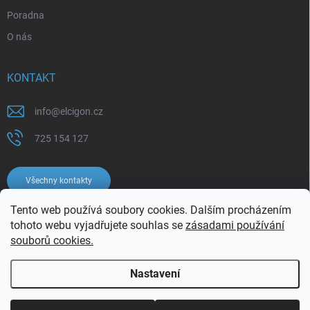
Poradna
O nás
KONTAKT
info
@
elcigon.cz
725 154 127
Všechny kontakty
Tento web používá soubory cookies. Dalším procházením
tohoto webu vyjadřujete souhlas se
zásadami používání
souborů cookies.
Nastavení
Copyright 2026
Elcigon.cz
. Všechna práva vyhrazena.
Upravit nastavení
cookies